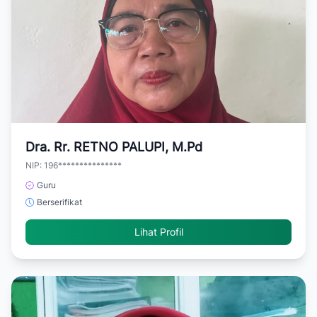
Dra. Rr. RETNO PALUPI, M.Pd
NIP: 196***************
Guru
Berserifikat
Lihat Profil